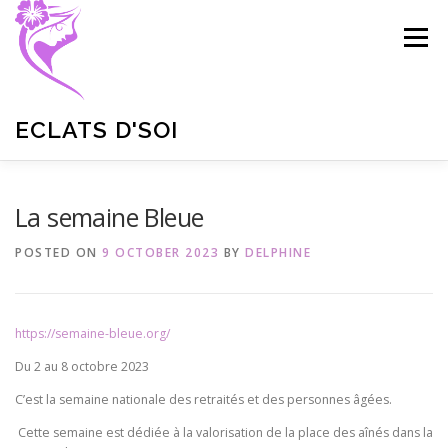
Skip
to
Menu
content
ECLATS D'SOI
LA SOCIO COIFFURE
QUI SUIS-JE
La semaine Bleue
POSTED ON
9 OCTOBER 2023
BY
DELPHINE
PRESTATIONS SPÉCIFIQUES
GALERIE
NEWS
https://semaine-bleue.org/
CONTACT
Du 2 au 8 octobre 2023
C’est la semaine nationale des retraités et des personnes âgées.
Cette semaine est dédiée à la valorisation de la place des aînés dans la